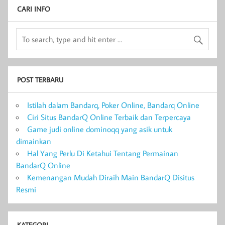
CARI INFO
POST TERBARU
Istilah dalam Bandarq, Poker Online, Bandarq Online
Ciri Situs BandarQ Online Terbaik dan Terpercaya
Game judi online dominoqq yang asik untuk
dimainkan
Hal Yang Perlu Di Ketahui Tentang Permainan
BandarQ Online
Kemenangan Mudah Diraih Main BandarQ Disitus
Resmi
KATEGORI