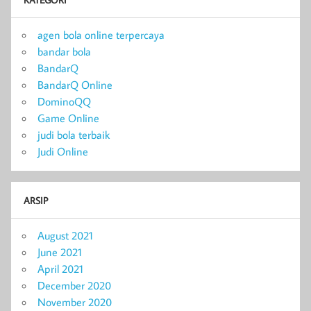
agen bola online terpercaya
bandar bola
BandarQ
BandarQ Online
DominoQQ
Game Online
judi bola terbaik
Judi Online
ARSIP
August 2021
June 2021
April 2021
December 2020
November 2020