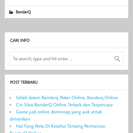
BandarQ
CARI INFO
POST TERBARU
Istilah dalam Bandarq, Poker Online, Bandarq Online
Ciri Situs BandarQ Online Terbaik dan Terpercaya
Game judi online dominoqq yang asik untuk
dimainkan
Hal Yang Perlu Di Ketahui Tentang Permainan
BandarQ Online