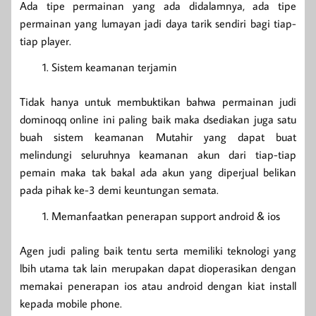
Ada tipe permainan yang ada didalamnya, ada tipe
permainan yang lumayan jadi daya tarik sendiri bagi tiap-
tiap player.
Sistem keamanan terjamin
Tidak hanya untuk membuktikan bahwa permainan judi
dominoqq online ini paling baik maka dsediakan juga satu
buah sistem keamanan Mutahir yang dapat buat
melindungi seluruhnya keamanan akun dari tiap-tiap
pemain maka tak bakal ada akun yang diperjual belikan
pada pihak ke-3 demi keuntungan semata.
Memanfaatkan penerapan support android & ios
Agen judi paling baik tentu serta memiliki teknologi yang
lbih utama tak lain merupakan dapat dioperasikan dengan
memakai penerapan ios atau android dengan kiat install
kepada mobile phone.