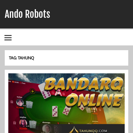
Skip
to
Ando Robots
content
Informasi Terbaru Seputar Game Online Terfavorit
TAG:
TAHUNQ